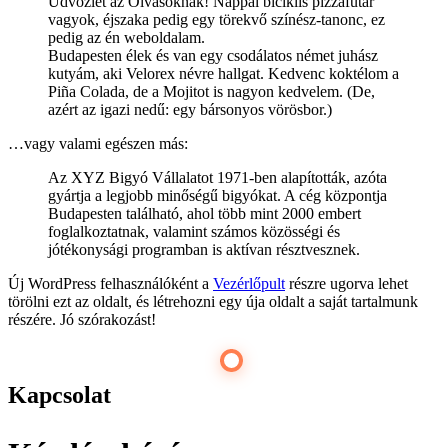
Üdvözlet az Olvasóknak! Nappal biciklis pizzafutár
vagyok, éjszaka pedig egy törekvő színész-tanonc, ez
pedig az én weboldalam.
Budapesten élek és van egy csodálatos német juhász
kutyám, aki Velorex névre hallgat. Kedvenc koktélom a
Piña Colada, de a Mojitot is nagyon kedvelem. (De,
azért az igazi nedű: egy bársonyos vörösbor.)
…vagy valami egészen más:
Az XYZ Bigyó Vállalatot 1971-ben alapították, azóta
gyártja a legjobb minőségű bigyókat. A cég központja
Budapesten található, ahol több mint 2000 embert
foglalkoztatnak, valamint számos közösségi és
jótékonysági programban is aktívan résztvesznek.
Új WordPress felhasználóként a
Vezérlőpult
részre ugorva lehet
törölni ezt az oldalt, és létrehozni egy úja oldalt a saját tartalmunk
részére. Jó szórakozást!
Kapcsolat