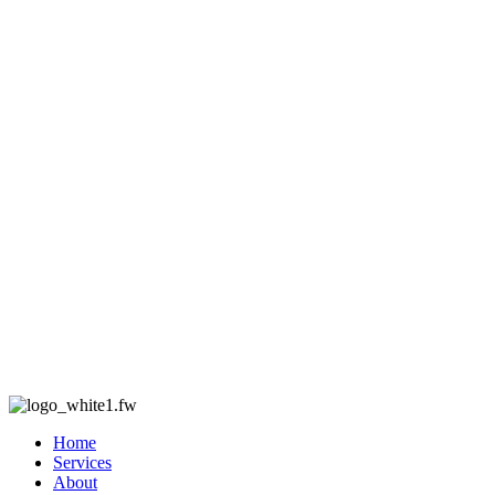
Home
Services
About